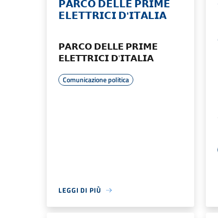
𝗣𝗔𝗥𝗖𝗢 𝗗𝗘𝗟𝗟𝗘 𝗣𝗥𝗜𝗠𝗘
𝗘𝗟𝗘𝗧𝗧𝗥𝗜𝗖𝗜 𝗗'𝗜𝗧𝗔𝗟𝗜𝗔
𝗣𝗔𝗥𝗖𝗢 𝗗𝗘𝗟𝗟𝗘 𝗣𝗥𝗜𝗠𝗘
𝗘𝗟𝗘𝗧𝗧𝗥𝗜𝗖𝗜 𝗗'𝗜𝗧𝗔𝗟𝗜𝗔
Comunicazione politica
LEGGI DI PIÙ