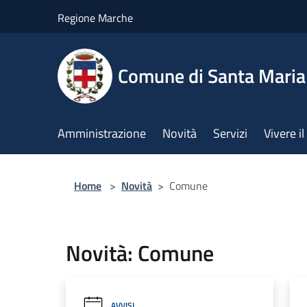
Salta al contenuto principale
Regione Marche
Comune di Santa Mari
Amministrazione
Novità
Servizi
Vivere 
Home
>
Novità
>
Comune
Novità: Comune
AVVISI