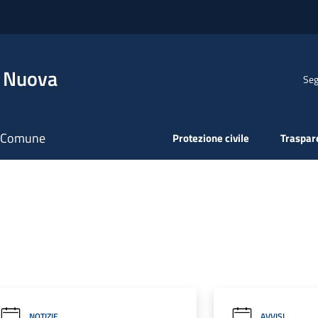
a Nuova
Seg
il Comune
Protezione civile
Traspar
NOTIZIE
AVVISI