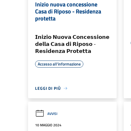
Inizio nuova concessione
Casa di Riposo - Residenza
protetta
𝗜𝗻𝗶𝘇𝗶𝗼 𝗡𝘂𝗼𝘃𝗮 𝗖𝗼𝗻𝗰𝗲𝘀𝘀𝗶𝗼𝗻𝗲
𝗱𝗲𝗹𝗹𝗮 𝗖𝗮𝘀𝗮 𝗱𝗶 𝗥𝗶𝗽𝗼𝘀𝗼 -
𝗥𝗲𝘀𝗶𝗱𝗲𝗻𝘇𝗮 𝗣𝗿𝗼𝘁𝗲𝘁𝘁𝗮
Accesso all'informazione
LEGGI DI PIÙ
AVVISI
10 MAGGIO 2024